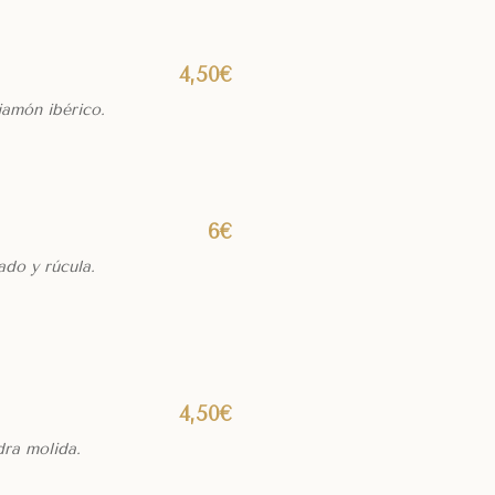
4,50€
jamón ibérico.
6€
do y rúcula.
4,50€
dra molida.