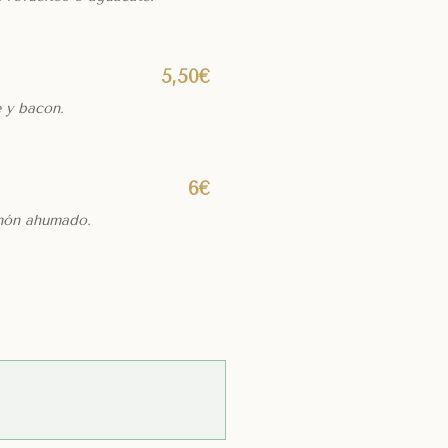
5,50€
 y bacon.
6€
lmón ahumado.