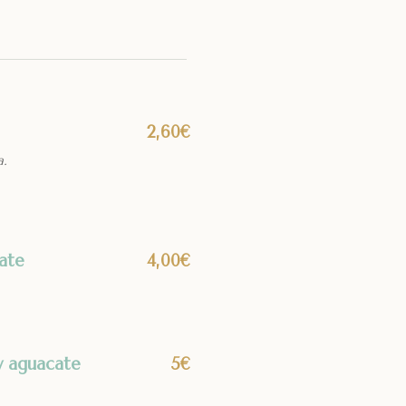
2,60€
a.
ate
4,00€
y aguacate
5€