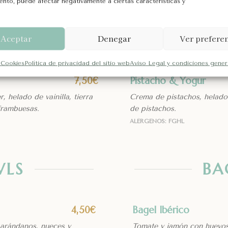
ento, puede afectar negativamente a ciertas características y
e vainilla, fresas y plátano.
Nutella, Ferrero Rocher, ar
pistacho.
Aceptar
Denegar
Ver prefere
ALÉRGENOS: FGHL
 Cookies
Política de privacidad del sitio web
Aviso Legal y condiciones gener
Pistacho & Yogur
7,50€
, helado de vainilla, tierra
Crema de pistachos, helado 
frambuesas.
de pistachos.
ALÉRGENOS: FGHL
WLS
BA
Bagel Ibérico
4,50€
 arándanos, nueces y
Tomate y jamón con huevos