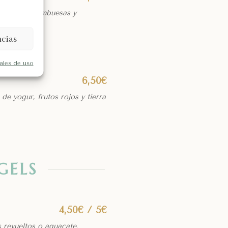
ándanos, frambuesas y
ncias
ales de uso
6,50€
de yogur, frutos rojos y tierra
GELS
4,50€ / 5€
 revueltos o aguacate.