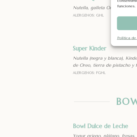
consentimi
funciones.
Nutella, galleta Oreo, helado d
ALÉRGENOS: GHL
Política de
Super Kinder
Nutella (negra y blanca), Kinder
de Oreo, tierra de pistacho y 
ALÉRGENOS: FGHL
BO
Bowl Dulce de Leche
Yogur griego, plátano, fresas,