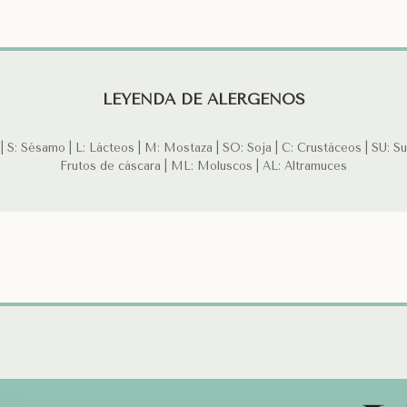
LEYENDA DE ALÉRGENOS
 S: Sésamo | L: Lácteos | M: Mostaza | SO: Soja | C: Crustáceos | SU: Sul
Frutos de cáscara | ML: Moluscos | AL: Altramuces